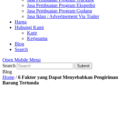
Jasa Pembuatan Program Ekspedisi
Jasa Pembuatan Program Gudang
Jasa Iklan / Advertisement Via Trailer
Harga
Hubungi Kami
Karir
Kerjasama
Blog
Search
Open Mobile Menu
Search
Submit
Blog
Home
/
6 Faktor yang Dapat Menyebabkan Pengiriman
Barang Tertunda