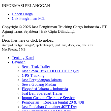
INFORMASI PELANGGAN
Check Harga
Cek Pengiriman FCL
Copyright © 2026 Jasa Pengiriman Trucking Cargo Indonesia - PT.
Agung Trans Sejahtera | Hak Cipta Dilindungi
×
Drop files here or click to upload.
Accepted file type : image/*, application/pdf, .psd, .doc, .docx, .csv, .xls, .xlsx
Max Filesize: 5 MB.
Tentang Kami
Layanan
Sewa Truk Trailer
Jasa Sewa Truk CDD / CDE Engkel
GPS Trucking
Jasa Pergudangan Jakarta
Sewa Gudang Medan
Ekspedisi Jakarta – Indonesia
Jual Beli Sparepart Trailer
Import Custom Clearance Service
Pembuatan + Reparasi buntut 20 & 40ft
Jasa Pindahan Container 40FT Dry