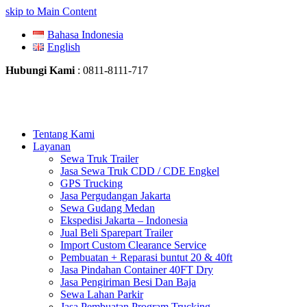
skip to Main Content
Bahasa Indonesia
English
Hubungi Kami
: 0811-8111-717
Tentang Kami
Layanan
Sewa Truk Trailer
Jasa Sewa Truk CDD / CDE Engkel
GPS Trucking
Jasa Pergudangan Jakarta
Sewa Gudang Medan
Ekspedisi Jakarta – Indonesia
Jual Beli Sparepart Trailer
Import Custom Clearance Service
Pembuatan + Reparasi buntut 20 & 40ft
Jasa Pindahan Container 40FT Dry
Jasa Pengiriman Besi Dan Baja
Sewa Lahan Parkir
Jasa Pembuatan Program Trucking