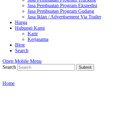
Jasa Pembuatan Program Ekspedisi
Jasa Pembuatan Program Gudang
Jasa Iklan / Advertisement Via Trailer
Harga
Hubungi Kami
Karir
Kerjasama
Blog
Search
Open Mobile Menu
Search
Submit
Home
/
Jasa Pembuatan Program Gudang
Jasa Pembuatan Program
Gudang Custom
Kelola stok barang jadi lebih mudah dan akurat dengan
jasa pembuatan program gudang custom dari ATS
Indonesia.