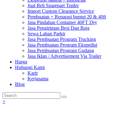
Jual Beli Sparepart Trailer
Import Custom Clearance Service
Pembuatan + Reparasi buntut 20 & 40ft
Jasa Pindahan Container 40FT Dry
Jasa Pengiriman Besi Dan Baja
Sewa Lahan Parkir
Jasa Pembuatan Program Trucking
Jasa Pembuatan Program Ekspedisi
Jasa Pembuatan Program Gudang
Jasa Iklan / Advertisement Via Trailer
Harga
Hubungi Kami
Karir
Kerjasama
Blog
×