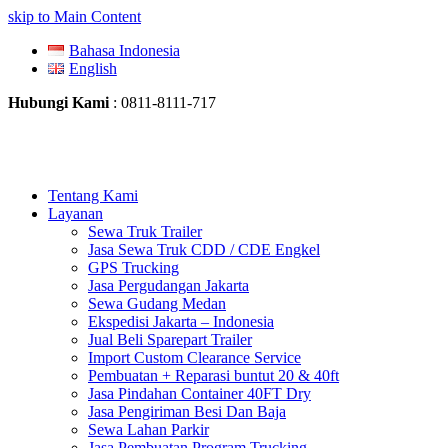
skip to Main Content
Bahasa Indonesia
English
Hubungi Kami
: 0811-8111-717
Tentang Kami
Layanan
Sewa Truk Trailer
Jasa Sewa Truk CDD / CDE Engkel
GPS Trucking
Jasa Pergudangan Jakarta
Sewa Gudang Medan
Ekspedisi Jakarta – Indonesia
Jual Beli Sparepart Trailer
Import Custom Clearance Service
Pembuatan + Reparasi buntut 20 & 40ft
Jasa Pindahan Container 40FT Dry
Jasa Pengiriman Besi Dan Baja
Sewa Lahan Parkir
Jasa Pembuatan Program Trucking