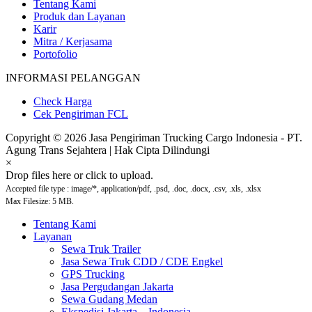
Tentang Kami
Produk dan Layanan
Karir
Mitra / Kerjasama
Portofolio
INFORMASI PELANGGAN
Check Harga
Cek Pengiriman FCL
Copyright © 2026 Jasa Pengiriman Trucking Cargo Indonesia - PT.
Agung Trans Sejahtera | Hak Cipta Dilindungi
×
Drop files here or click to upload.
Accepted file type : image/*, application/pdf, .psd, .doc, .docx, .csv, .xls, .xlsx
Max Filesize: 5 MB.
Tentang Kami
Layanan
Sewa Truk Trailer
Jasa Sewa Truk CDD / CDE Engkel
GPS Trucking
Jasa Pergudangan Jakarta
Sewa Gudang Medan
Ekspedisi Jakarta – Indonesia