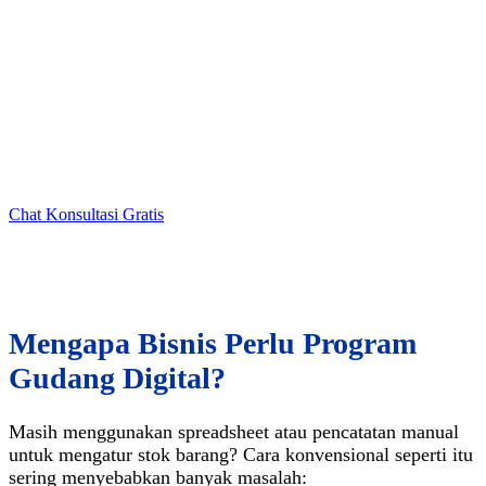
Kami bantu Anda membuat sistem pergudangan digital
berbasis web & mobile yang disesuaikan dengan alur kerja
dan kebutuhan bisnis Anda tanpa template, tanpa fitur yang
tidak dibutuhkan.
Solusi Digital Terintegrasi untuk Manajemen Stok
Lebih Akurat & Efisien
Chat Konsultasi Gratis
Mengapa Bisnis Perlu Program
Gudang Digital?
Masih menggunakan spreadsheet atau pencatatan manual
untuk mengatur stok barang? Cara konvensional seperti itu
sering menyebabkan banyak masalah: