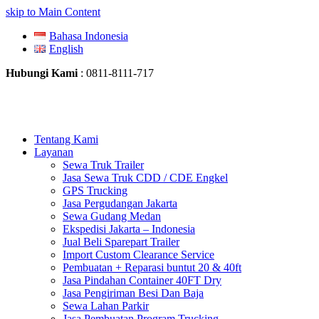
skip to Main Content
Bahasa Indonesia
English
Hubungi Kami
: 0811-8111-717
Tentang Kami
Layanan
Sewa Truk Trailer
Jasa Sewa Truk CDD / CDE Engkel
GPS Trucking
Jasa Pergudangan Jakarta
Sewa Gudang Medan
Ekspedisi Jakarta – Indonesia
Jual Beli Sparepart Trailer
Import Custom Clearance Service
Pembuatan + Reparasi buntut 20 & 40ft
Jasa Pindahan Container 40FT Dry
Jasa Pengiriman Besi Dan Baja
Sewa Lahan Parkir
Jasa Pembuatan Program Trucking