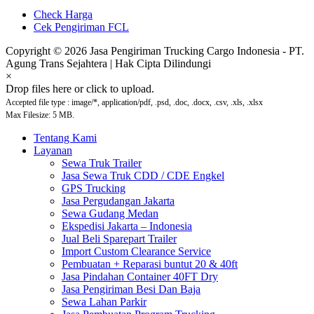
Check Harga
Cek Pengiriman FCL
Copyright © 2026 Jasa Pengiriman Trucking Cargo Indonesia - PT.
Agung Trans Sejahtera | Hak Cipta Dilindungi
×
Drop files here or click to upload.
Accepted file type : image/*, application/pdf, .psd, .doc, .docx, .csv, .xls, .xlsx
Max Filesize: 5 MB.
Tentang Kami
Layanan
Sewa Truk Trailer
Jasa Sewa Truk CDD / CDE Engkel
GPS Trucking
Jasa Pergudangan Jakarta
Sewa Gudang Medan
Ekspedisi Jakarta – Indonesia
Jual Beli Sparepart Trailer
Import Custom Clearance Service
Pembuatan + Reparasi buntut 20 & 40ft
Jasa Pindahan Container 40FT Dry
Jasa Pengiriman Besi Dan Baja
Sewa Lahan Parkir