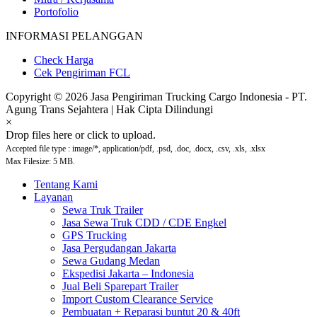
Portofolio
INFORMASI PELANGGAN
Check Harga
Cek Pengiriman FCL
Copyright © 2026 Jasa Pengiriman Trucking Cargo Indonesia - PT.
Agung Trans Sejahtera | Hak Cipta Dilindungi
×
Drop files here or click to upload.
Accepted file type : image/*, application/pdf, .psd, .doc, .docx, .csv, .xls, .xlsx
Max Filesize: 5 MB.
Tentang Kami
Layanan
Sewa Truk Trailer
Jasa Sewa Truk CDD / CDE Engkel
GPS Trucking
Jasa Pergudangan Jakarta
Sewa Gudang Medan
Ekspedisi Jakarta – Indonesia
Jual Beli Sparepart Trailer
Import Custom Clearance Service
Pembuatan + Reparasi buntut 20 & 40ft