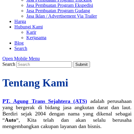
Jasa Pembuatan Program Ekspedisi
Jasa Pembuatan Program Gudang
Jasa Iklan / Advertisement Via Trailer
Harga
Hubungi Kami
Karir
Kerjasama
Blog
Search
Open Mobile Menu
Search
Submit
Tentang Kami
PT. Agung Trans Sejahtera (ATS)
adalah perusahaan
yang bergerak di bidang jasa angkutan darat dan laut.
Berdiri sejak 2004 dengan nama yang dikenal sebagai
“
Auto
“, Kita telah dan akan selalu berusaha
mengembangkan cakupan layanan dan bisnis.