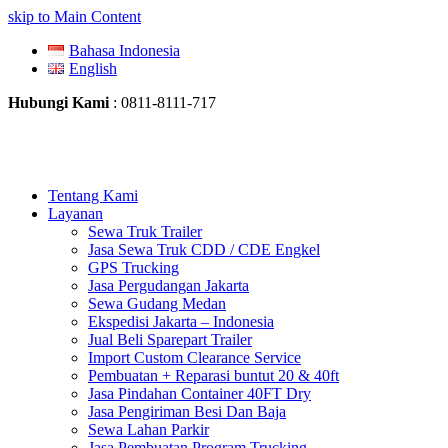
skip to Main Content
Bahasa Indonesia
English
Hubungi Kami
: 0811-8111-717
Tentang Kami
Layanan
Sewa Truk Trailer
Jasa Sewa Truk CDD / CDE Engkel
GPS Trucking
Jasa Pergudangan Jakarta
Sewa Gudang Medan
Ekspedisi Jakarta – Indonesia
Jual Beli Sparepart Trailer
Import Custom Clearance Service
Pembuatan + Reparasi buntut 20 & 40ft
Jasa Pindahan Container 40FT Dry
Jasa Pengiriman Besi Dan Baja
Sewa Lahan Parkir
Jasa Pembuatan Program Trucking