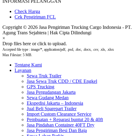
INFORMASI PELANGGAN
Check Harga
Cek Pengiriman FCL
Copyright © 2026 Jasa Pengiriman Trucking Cargo Indonesia - PT.
Agung Trans Sejahtera | Hak Cipta Dilindungi
×
Drop files here or click to upload.
Accepted file type : image/*, application/pdf, .psd, .doc, .docx, .csv, .xls, .xlsx
Max Filesize: 5 MB.
Tentang Kami
Layanan
Sewa Truk Trailer
Jasa Sewa Truk CDD / CDE Engkel
GPS Trucking
Jasa Pergudangan Jakarta
Sewa Gudang Medan
Ekspedisi Jakarta – Indonesia
Jual Beli Sparepart Trailer
Import Custom Clearance Service
Pembuatan + Reparasi buntut 20 & 40ft
Jasa Pindahan Container 40FT Dry
Jasa Pengiriman Besi Dan Baja
Sewa Lahan Parkir