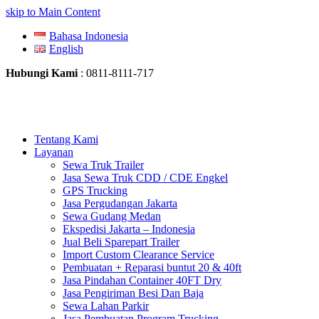
skip to Main Content
Bahasa Indonesia
English
Hubungi Kami
: 0811-8111-717
Tentang Kami
Layanan
Sewa Truk Trailer
Jasa Sewa Truk CDD / CDE Engkel
GPS Trucking
Jasa Pergudangan Jakarta
Sewa Gudang Medan
Ekspedisi Jakarta – Indonesia
Jual Beli Sparepart Trailer
Import Custom Clearance Service
Pembuatan + Reparasi buntut 20 & 40ft
Jasa Pindahan Container 40FT Dry
Jasa Pengiriman Besi Dan Baja
Sewa Lahan Parkir
Jasa Pembuatan Program Trucking