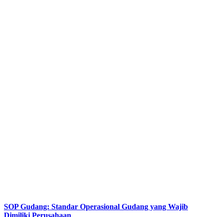
SOP Gudang: Standar Operasional Gudang yang Wajib
Dimiliki Perusahaan