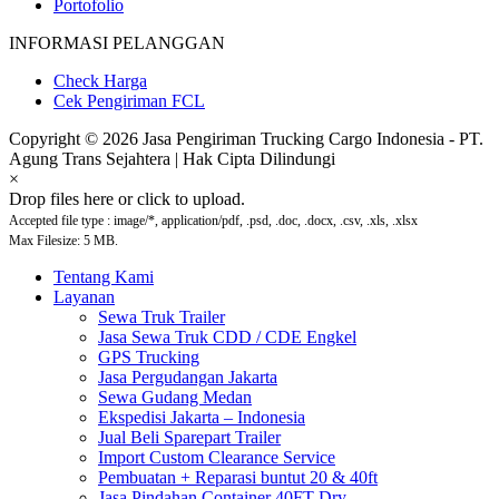
Portofolio
INFORMASI PELANGGAN
Check Harga
Cek Pengiriman FCL
Copyright © 2026 Jasa Pengiriman Trucking Cargo Indonesia - PT.
Agung Trans Sejahtera | Hak Cipta Dilindungi
×
Drop files here or click to upload.
Accepted file type : image/*, application/pdf, .psd, .doc, .docx, .csv, .xls, .xlsx
Max Filesize: 5 MB.
Tentang Kami
Layanan
Sewa Truk Trailer
Jasa Sewa Truk CDD / CDE Engkel
GPS Trucking
Jasa Pergudangan Jakarta
Sewa Gudang Medan
Ekspedisi Jakarta – Indonesia
Jual Beli Sparepart Trailer
Import Custom Clearance Service
Pembuatan + Reparasi buntut 20 & 40ft
Jasa Pindahan Container 40FT Dry