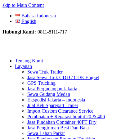
skip to Main Content
Bahasa Indonesia
English
Hubungi Kami
: 0811-8111-717
Tentang Kami
Layanan
Sewa Truk Trailer
Jasa Sewa Truk CDD / CDE Engkel
GPS Trucking
Jasa Pergudangan Jakarta
Sewa Gudang Medan
Ekspedisi Jakarta – Indonesia
Jual Beli Sparepart Trailer
Import Custom Clearance Service
Pembuatan + Reparasi buntut 20 & 40ft
Jasa Pindahan Container 40FT Dry
Jasa Pengiriman Besi Dan Baja
Sewa Lahan Parkir
Jasa Pembuatan Program Trucking