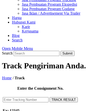
Jasa Pembuatan Program Ekspedisi
Jasa Pembuatan Program Gudang
Jasa Iklan / Advertisement Via Trailer
Harga
Hubungi Kami
Karir
Kerjasama
Blog
Search
Open Mobile Menu
Search
Submit
Track Pengiriman Anda.
Home
/
Track
Enter the Consignment No.
Ex: 12345