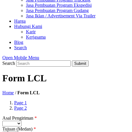
Jasa Pembuatan Program Ekspedisi
Jasa Pembuatan Program Gudang
Jasa Iklan / Advertisement Via Trailer
Harga
Hubungi Kami
Karir
Kerjasama
Blog
Search
Open Mobile Menu
Search
Submit
Form LCL
Home
/
Form LCL
Page 1
Page 2
Asal Pengiriman
*
Tujuan (Medan)
*