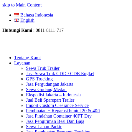
skip to Main Content
Bahasa Indonesia
English
Hubungi Kami
: 0811-8111-717
Tentang Kami
Layanan
Sewa Truk Trailer
Jasa Sewa Truk CDD / CDE Engkel
GPS Trucking
Jasa Pergudangan Jakarta
Sewa Gudang Medan
Ekspedisi Jakarta – Indonesia
Jual Beli Sparepart Trailer
Import Custom Clearance Service
Pembuatan + Reparasi buntut 20 & 40ft
Jasa Pindahan Container 40FT Dry
Jasa Pengiriman Besi Dan Baja
Sewa Lahan Parkir
Jasa Pembuatan Program Trucking