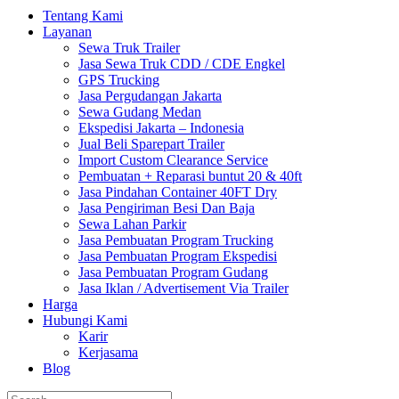
Tentang Kami
Layanan
Sewa Truk Trailer
Jasa Sewa Truk CDD / CDE Engkel
GPS Trucking
Jasa Pergudangan Jakarta
Sewa Gudang Medan
Ekspedisi Jakarta – Indonesia
Jual Beli Sparepart Trailer
Import Custom Clearance Service
Pembuatan + Reparasi buntut 20 & 40ft
Jasa Pindahan Container 40FT Dry
Jasa Pengiriman Besi Dan Baja
Sewa Lahan Parkir
Jasa Pembuatan Program Trucking
Jasa Pembuatan Program Ekspedisi
Jasa Pembuatan Program Gudang
Jasa Iklan / Advertisement Via Trailer
Harga
Hubungi Kami
Karir
Kerjasama
Blog