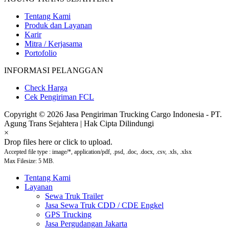
Tentang Kami
Produk dan Layanan
Karir
Mitra / Kerjasama
Portofolio
INFORMASI PELANGGAN
Check Harga
Cek Pengiriman FCL
Copyright © 2026 Jasa Pengiriman Trucking Cargo Indonesia - PT.
Agung Trans Sejahtera | Hak Cipta Dilindungi
×
Drop files here or click to upload.
Accepted file type : image/*, application/pdf, .psd, .doc, .docx, .csv, .xls, .xlsx
Max Filesize: 5 MB.
Tentang Kami
Layanan
Sewa Truk Trailer
Jasa Sewa Truk CDD / CDE Engkel
GPS Trucking
Jasa Pergudangan Jakarta