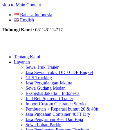
skip to Main Content
Bahasa Indonesia
English
Hubungi Kami
: 0811-8111-717
Tentang Kami
Layanan
Sewa Truk Trailer
Jasa Sewa Truk CDD / CDE Engkel
GPS Trucking
Jasa Pergudangan Jakarta
Sewa Gudang Medan
Ekspedisi Jakarta – Indonesia
Jual Beli Sparepart Trailer
Import Custom Clearance Service
Pembuatan + Reparasi buntut 20 & 40ft
Jasa Pindahan Container 40FT Dry
Jasa Pengiriman Besi Dan Baja
Sewa Lahan Parkir
Jasa Pembuatan Program Trucking